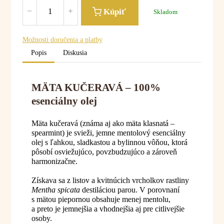
Kúpiť
Skladom
Možnosti doručenia a platby
Popis
Diskusia
MÄTA KUČERAVÁ – 100%
esenciálny olej
Mäta kučeravá (známa aj ako mäta klasnatá –
spearmint) je svieži, jemne mentolový esenciálny
olej s ľahkou, sladkastou a bylinnou vôňou, ktorá
pôsobí osviežujúco, povzbudzujúco a zároveň
harmonizačne.
Získava sa z listov a kvitnúcich vrcholkov rastliny
Mentha spicata
destiláciou parou. V porovnaní
s mätou piepornou obsahuje menej mentolu,
a preto je jemnejšia a vhodnejšia aj pre citlivejšie
osoby.