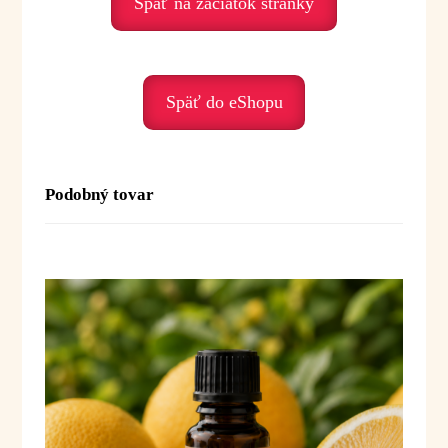
Späť na začiatok stránky
Účinky a benefity:
• má jemne chladivý a osviežujúci účinok
Späť do eShopu
• podporuje trávenie a činnosť žalúdka
• pomáha pri nadúvaní, plynatosti a pálení záhy
• zmierňuje bolesti žalúdka a tráviace ťažkosti
• podporuje dýchací systém
• pomáha pri prechladnutí a zahlienení
Podobný tovar
• zlepšuje koncentráciu a mentálnu výkonnosť
• pôsobí mierne antisepticky
• osviežuje telo aj myseľ
Emocionálna rovina:
Mäta kučeravá je olej sviežosti, ľahkosti
a mentálneho uvoľnenia. Pomáha najmä vtedy,
keď sme unavení, zahltení alebo potrebujeme
„vyčistiť hlavu“.
Podporuje nás, keď prežívame: