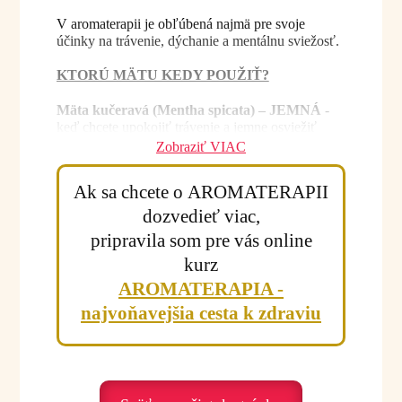
V aromaterapii je obľúbená najmä pre svoje
účinky na trávenie, dýchanie a mentálnu sviežosť.
KTORÚ MÄTU KEDY POUŽIŤ?
Mäta kučeravá (Mentha spicata) – JEMNÁ
-
keď chcete upokojiť trávenie a jemne osviežiť
• nadúvanie, žalúdok
Zobraziť VIAC
• jemné uvoľnenie
• vhodná aj pre citlivejšie osoby
Ak sa chcete o AROMATERAPII
Mäta pieporná (Mentha piperita) –
dozvedieť viac,
UNIVERZÁLNA
- keď chcete rýchlo pomôcť
pripravila som pre vás online
hlave, tráveniu aj energii
kurz
• bolesť hlavy, migréna
• trávenie
AROMATERAPIA -
• koncentrácia
najvoňavejšia cesta k zdraviu
Mäta roľná (Mentha arvensis) – SILNÁ
- keď
potrebujete rýchlu úľavu a silný chladivý efekt
• dýchanie, dutiny
• svalová bolesť
• silné osvieženie