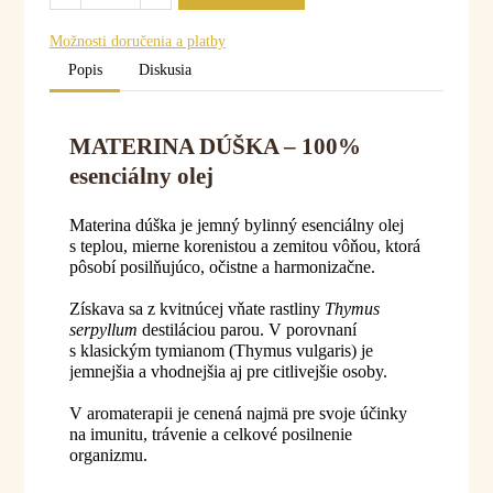
Možnosti doručenia a platby
Popis
Diskusia
MATERINA DÚŠKA – 100%
esenciálny olej
Materina dúška je jemný bylinný esenciálny olej
s teplou, mierne korenistou a zemitou vôňou, ktorá
pôsobí posilňujúco, očistne a harmonizačne.
Získava sa z kvitnúcej vňate rastliny
Thymus
serpyllum
destiláciou parou. V porovnaní
s klasickým tymianom (Thymus vulgaris) je
jemnejšia a vhodnejšia aj pre citlivejšie osoby.
V aromaterapii je cenená najmä pre svoje účinky
na imunitu, trávenie a celkové posilnenie
organizmu.