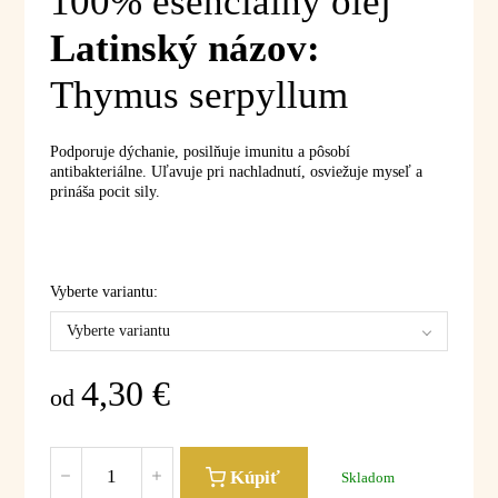
100% esenciálny olej
Latinský názov:
Thymus serpyllum
Podporuje dýchanie, posilňuje imunitu a pôsobí
antibakteriálne. Uľavuje pri nachladnutí, osviežuje myseľ a
prináša pocit sily.
Vyberte variantu:
Vyberte variantu
4,30
€
od
Kúpiť
Skladom