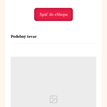
• potrebu ochrany – vytvára pocit bezpečia
Duchovné posolstvo:
Späť do eShopu
Materina dúška je olej vnútornej sily
a ochrany. Pomáha nám postaviť sa pevne
do života a cítiť svoju silu.
Podobný tovar
Posolstvo:
„Som silná. Som chránená.
Dôverujem svojmu telu.“
Použitie:
Difúzia:
3–4 kvapky do difuzéra alebo
aromalampy
Inhalácia:
1–2 kvapky na vreckovku alebo
do dlane
Masáž:
2–3 kvapky do 10 ml
rastlinného oleja
Kúpeľ:
3–5 kvapiek (zmiešať s olejom, medom
alebo mliekom)