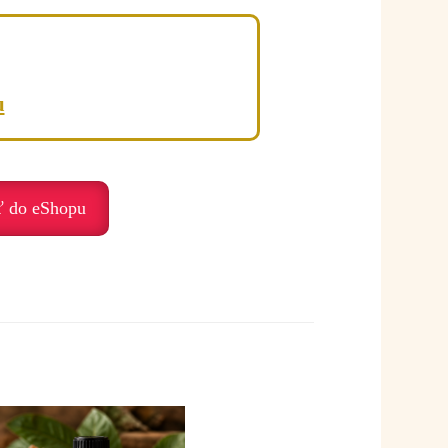
 alebo emocionálnej citlivosti.
u
ť do eShopu
mnosti a radosti.