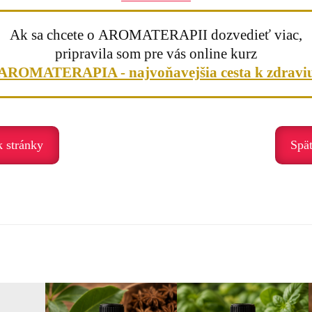
nie
Ak sa chcete o AROMATERAPII dozvedieť viac,
pripravila som pre vás online kurz
nálneho bezpečia. Pomáha najmä v období psychického preťaženia, stresu
AROMATERAPIA - najvoňavejšia cesta k zdravi
k stránky
Spä
ezpečie
omáha nám uvoľniť napätie, otvoriť sa pokoju a priniesť do života viac je
lásku a jemnosť vo svojom srdci.“