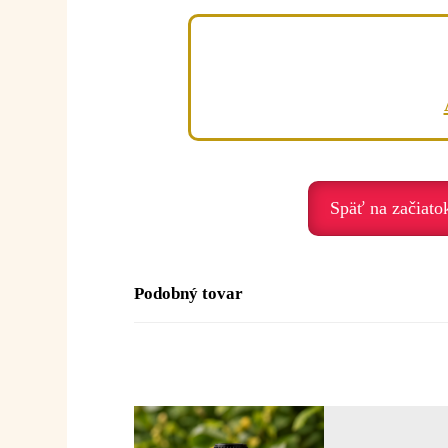
• podporuje relaxáciu a vnútorné uvoľne
Emocionálna rovina:
Neroli je olej jemnosti, pokoja a emocio
Podporuje nás, keď prežívame:
• úzkosť – prináša pokoj
• stres – harmonizuje
• nervozitu – upokojuje
Späť na začiato
• emocionálne vyčerpanie – regeneruje
• smútok a napätie – prináša jemnosť a b
Duchovné posolstvo:
Podobný tovar
Neroli je olej srdca, jemnosti a lásky. P
Posolstvo:
„Dovoľujem si cítiť pokoj, 
Použitie: