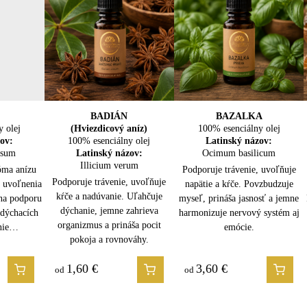
aromalampy
bo do dlane
o oleja
 medom alebo mliekom)
h pleťových a anti-age zmesí
večernom oddychu
a harmonizáciu
dikácie:
LA
A
BOROVICA LESNÁ
BADIÁN
BAZALKA
BREZA
y olej
100% esenciálny olej
(Hviezdicový aníz)
100% esenciálny olej
100% esenciálny olej
y olej
y olej
ov:
100% esenciálny olej
Latinský názov:
Latinský názov:
Latinský názov:
isum
ov:
ov:
Latinský názov:
Pinus sylvestris
Ocimum basilicum
Betula lenta
erianus
munis
Illicium verum
óma anízu
Podporuje dýchanie, prečisťuje
Prekrvuje, uvoľňuje svaly a kĺby.
Podporuje trávenie, uvoľňuje
ášanlivosti
je vzduch,
odporuje
Podporuje trávenie, uvoľňuje
, uvoľnenia
vzduch a posilňuje imunitu.
Podporuje detoxikáciu, osviežuje
napätie a kŕče. Povzbudzuje
h zvierat
sť močových
uje hmyz.
kŕče a nadúvanie. Uľahčuje
 na podporu
Uvoľňuje svaly, osviežuje myseľ
myseľ, prináša jasnosť a jemne
telo a prináša pocit úľavy,
 uvoľňuje
apätie,
dýchanie, jemne zahrieva
 dýchacích
a prináša pocit sily a sviežosti.
harmonizuje nervový systém aj
vitality a vnútornej sily.
 sviežosti a
rináša pocit
organizmus a prináša pocit
enie…
emócie.
pokoja a rovnováhy.
amara
1,60
1,80
€
€
3,60
2,50
€
€
od
od
od
od
a
Oil