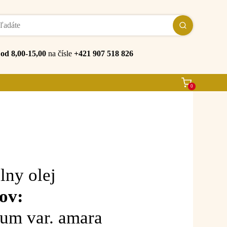
e
od 8,00-15,00
na čísle
+421 907 518 826
0
lny olej
ov:
ium var. amara