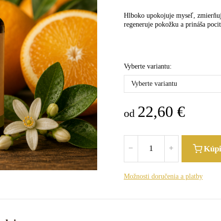
Hlboko upokojuje myseľ, zmierňuj
regeneruje pokožku a prináša pocit
Vyberte variantu:
Vyberte variantu
22,60
€
od
Kúp
Možnosti doručenia a platby