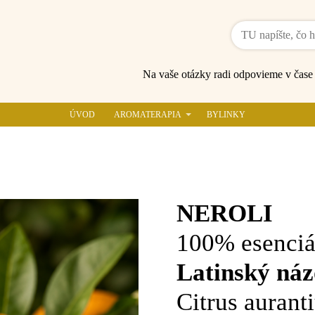
Na vaše otázky radi odpovieme v čas
ÚVOD
AROMATERAPIA
BYLINKY
NEROLI
100% esenciá
Latinský náz
Citrus aurant