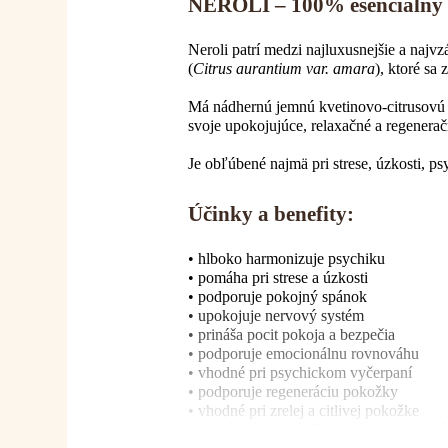
NEROLI – 100% esenciálny 
Neroli patrí medzi najluxusnejšie a najv
(
Citrus aurantium var. amara
), ktoré sa 
Má nádhernú jemnú kvetinovo-citrusovú 
svoje upokojujúce, relaxačné a regeneračn
Je obľúbené najmä pri strese, úzkosti, psy
Účinky a benefity:
• hlboko harmonizuje psychiku
• pomáha pri strese a úzkosti
• podporuje pokojný spánok
• upokojuje nervový systém
• prináša pocit pokoja a bezpečia
• podporuje emocionálnu rovnováhu
• vhodné pri psychickom vyčerpaní
• podporuje regeneráciu pokožky
• vhodné pri zrelej a citlivej pokožke
• pomáha pri starostlivosti o strie a jemn