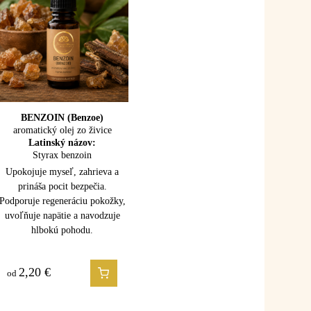
CÉDROVÉ DREVO
BENZOIN (Benzoe)
aromatický olej zo živice
(Atlas cedar)
100% esenciálny olej
Latinský názov:
Latinský názov:
Styrax benzoin
Cedrus atlantica
Upokojuje myseľ, zahrieva a
Upokojuje myseľ, uzemňuje a
prináša pocit bezpečia.
uvoľňuje napätie. Podporuje
Podporuje regeneráciu pokožky,
dýchanie, starostlivosť o
uvoľňuje napätie a navodzuje
pokožku a prináša pocit stability
hlbokú pohodu.
a vnútornej sily.
2,20
1,50
€
€
od
od