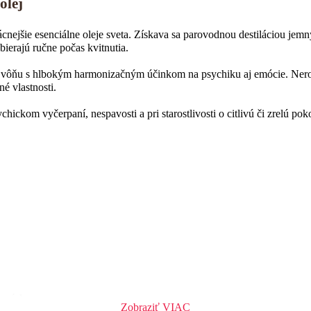
olej
zácnejšie esenciálne oleje sveta. Získava sa parovodnou destiláciou j
zbierajú ručne počas kvitnutia.
vôňu s hlbokým harmonizačným účinkom na psychiku aj emócie. Neroli
é vlastnosti.
chickom vyčerpaní, nespavosti a pri starostlivosti o citlivú či zrelú po
é vrásky
Zobraziť VIAC