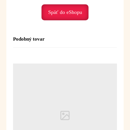
• stagnáciu – rozhýbava energiu
• pocit oslabenia – podporuje vnútornú silu
Späť do eShopu
• mentálnu únavu – osviežuje a prebúdza
Duchovné posolstvo:
Podobný tovar
Oregano je olej vitality a vnútornej sily. Pomáha
nám postaviť sa pevne do svojej energie
a podporiť odvahu a životnú silu.
Posolstvo:
„Som silná, stabilná a plná životnej
energie.“
Použitie:
Difúzia:
1–3 kvapky do difuzéra alebo
aromalampy
Inhalácia:
1–2 kvapky na vreckovku alebo
do dlane - vhodné pri sezónnom období
a zahlienení
Masáž:
1–2 kvapky do 10 ml
rastlinného oleja
Kúpeľ:
1–2 kvapky (zmiešať s olejom, medom