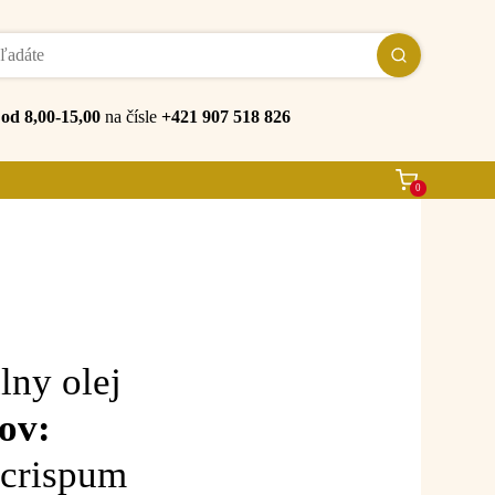
e
od 8,00-15,00
na čísle
+421 907 518 826
0
lny olej
ov:
 crispum