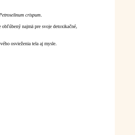
Petroselinum crispum
.
e obľúbený najmä pre svoje detoxikačné,
ového osvieženia tela aj mysle.