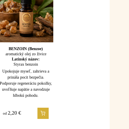
CÉDROVÉ DREVO
BENZOIN (Benzoe)
aromatický olej zo živice
(Atlas cedar)
100% esenciálny olej
Latinský názov:
Latinský názov:
Styrax benzoin
Cedrus atlantica
Upokojuje myseľ, zahrieva a
Upokojuje myseľ, uzemňuje a
prináša pocit bezpečia.
uvoľňuje napätie. Podporuje
Podporuje regeneráciu pokožky,
dýchanie, starostlivosť o
uvoľňuje napätie a navodzuje
pokožku a prináša pocit stability
hlbokú pohodu.
a vnútornej sily.
2,20
1,50
€
€
od
od