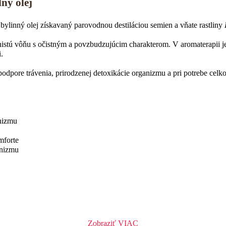
ny olej
y bylinný olej získavaný parovodnou destiláciou semien a vňate rastliny
nistú vôňu s očistným a povzbudzujúcim charakterom. V aromaterapii j
.
 podpore trávenia, prirodzenej detoxikácie organizmu a pri potrebe celk
anizmu
mforte
anizmu
Zobraziť VIAC