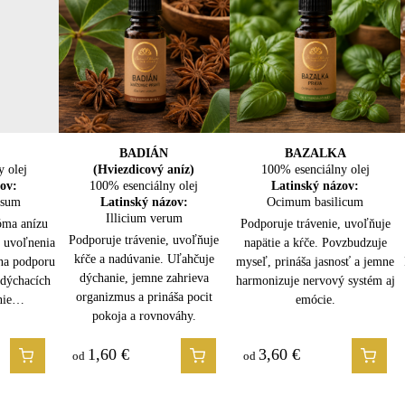
o oleja
 medom alebo mliekom)
udzujúcich zmesí
ave a stagnácii
dikácie:
LA
A
BOROVICA LESNÁ
BADIÁN
BAZALKA
BREZA
y olej
100% esenciálny olej
(Hviezdicový aníz)
100% esenciálny olej
100% esenciálny olej
y olej
y olej
ov:
100% esenciálny olej
Latinský názov:
Latinský názov:
Latinský názov:
isum
ov:
ov:
Latinský názov:
Pinus sylvestris
Ocimum basilicum
Betula lenta
erianus
munis
Illicium verum
óma anízu
Podporuje dýchanie, prečisťuje
Prekrvuje, uvoľňuje svaly a kĺby.
Podporuje trávenie, uvoľňuje
ášanlivosti
je vzduch,
odporuje
Podporuje trávenie, uvoľňuje
, uvoľnenia
vzduch a posilňuje imunitu.
Podporuje detoxikáciu, osviežuje
napätie a kŕče. Povzbudzuje
h zvierat
sť močových
uje hmyz.
kŕče a nadúvanie. Uľahčuje
 na podporu
Uvoľňuje svaly, osviežuje myseľ
myseľ, prináša jasnosť a jemne
telo a prináša pocit úľavy,
 uvoľňuje
apätie,
dýchanie, jemne zahrieva
 dýchacích
a prináša pocit sily a sviežosti.
harmonizuje nervový systém aj
vitality a vnútornej sily.
 sviežosti a
rináša pocit
organizmus a prináša pocit
enie…
emócie.
pokoja a rovnováhy.
1,60
1,80
€
€
3,60
2,50
€
€
od
od
od
od
a
Seed Oil