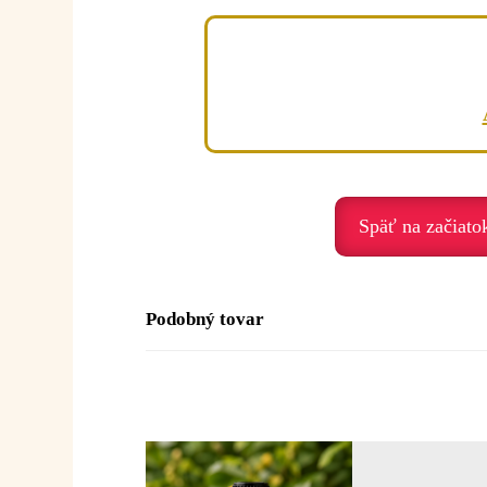
Emocionálna rovina:
Petržlen je olej očisty, pohybu a nového
Podporuje nás, keď prežívame:
• únavu – osviežuje
• stagnáciu – rozhýbava energiu
• psychické preťaženie – prináša ľahkos
• vnútornú ťažobu – podporuje uvoľneni
• mentálnu únavu – povzbudzuje myseľ
Späť na začiato
Duchovné posolstvo:
Petržlen je olej očisty a nového pohybu.
Podobný tovar
Posolstvo:
„S ľahkosťou uvoľňujem sta
Použitie:
Difúzia:
1–3 kvapky do difuzéra alebo 
Inhalácia:
1–2 kvapky na vreckovku ale