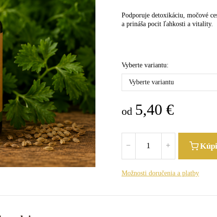
Podporuje detoxikáciu, močové ces
a prináša pocit ľahkosti a vitality.
Vyberte variantu:
Vyberte variantu
5,40
€
od
Kúp
Možnosti doručenia a platby