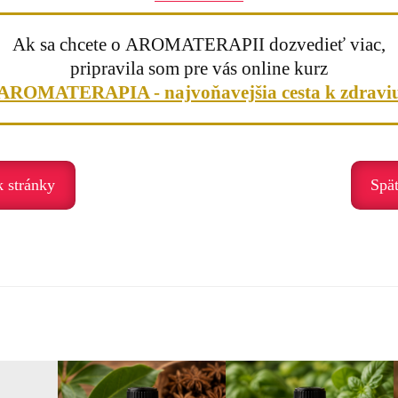
Ak sa chcete o AROMATERAPII dozvedieť viac,
 začiatku. Pomáha najmä v období stagnácie, únavy alebo pocitu preťaže
pripravila som pre vás online kurz
AROMATERAPIA - najvoňavejšia cesta k zdravi
ť
e
k stránky
Spä
 Pomáha nám uvoľniť stagnáciu a vytvoriť priestor pre novú energiu a s
ré a otváram sa novej energii.“
aromalampy
bo do dlane