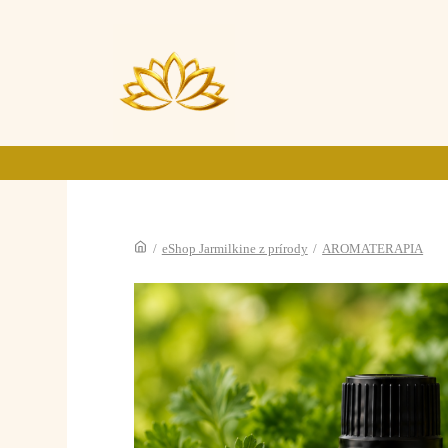
/
eShop Jarmilkine z prírody
/
AROMATERAPIA