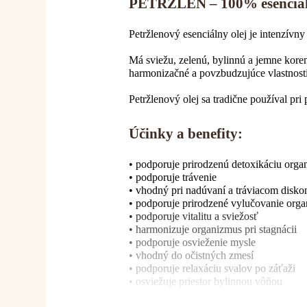
PETRŽLEN – 100% esenciál
Petržlenový esenciálny olej je intenzívn
Má sviežu, zelenú, bylinnú a jemne kore
harmonizačné a povzbudzujúce vlastnosti
Petržlenový olej sa tradične používal pri
Účinky a benefity:
• podporuje prirodzenú detoxikáciu org
• podporuje trávenie
• vhodný pri nadúvaní a tráviacom disko
• podporuje prirodzené vylučovanie org
• podporuje vitalitu a sviežosť
• harmonizuje organizmus pri stagnácii
• podporuje osvieženie mysle
• vhodný do očistných zmesí
• podporuje relaxáciu svalov po záťaži
• osviežuje priestor bylinnou vôňou