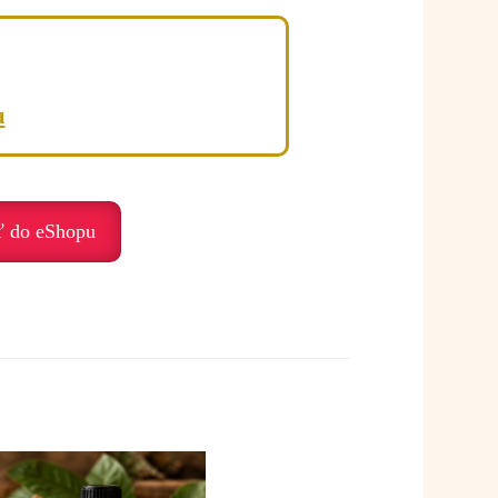
nia.
u
ť do eShopu
viežosť.