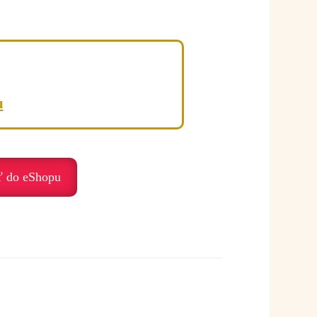
a alebo vnútorného nepokoja.
u
ť do eShopu
ť so svojím vnútorným pokojom.