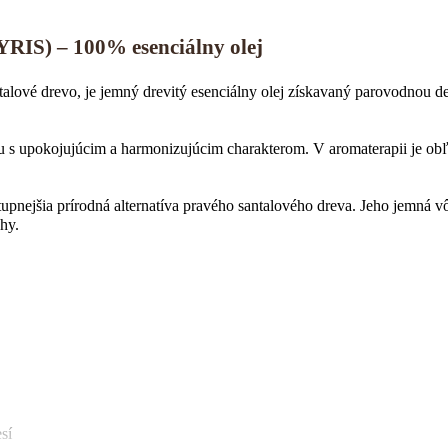
) – 100% esenciálny olej
alové drevo, je jemný drevitý esenciálny olej získavaný parovodnou de
 s upokojujúcim a harmonizujúcim charakterom. V aromaterapii je obľú
upnejšia prírodná alternatíva pravého santalového dreva. Jeho jemná 
hy.
sí