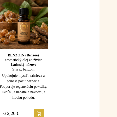
CÉDROVÉ DREVO
BENZOIN (Benzoe)
aromatický olej zo živice
(Atlas cedar)
100% esenciálny olej
Latinský názov:
Latinský názov:
Styrax benzoin
Cedrus atlantica
Upokojuje myseľ, zahrieva a
Upokojuje myseľ, uzemňuje a
prináša pocit bezpečia.
uvoľňuje napätie. Podporuje
Podporuje regeneráciu pokožky,
dýchanie, starostlivosť o
uvoľňuje napätie a navodzuje
pokožku a prináša pocit stability
hlbokú pohodu.
a vnútornej sily.
2,20
1,50
€
€
od
od