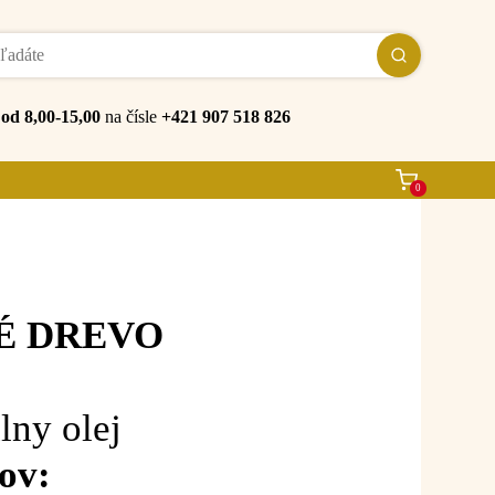
e
od 8,00-15,00
na čísle
+421 907 518 826
0
É DREVO
lny olej
ov: