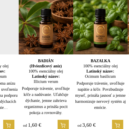
 aromalampy
bo do dlane
o oleja
 medom alebo mliekom)
nom stíšení
ch kúpeľov
 a harmonizačných kompozícií
dikácie:
LA
A
BOROVICA LESNÁ
BADIÁN
BAZALKA
BREZA
y olej
100% esenciálny olej
(Hviezdicový aníz)
100% esenciálny olej
100% esenciálny olej
y olej
y olej
ov:
100% esenciálny olej
Latinský názov:
Latinský názov:
Latinský názov:
isum
ov:
ov:
Latinský názov:
Pinus sylvestris
Ocimum basilicum
Betula lenta
erianus
munis
Illicium verum
óma anízu
Podporuje dýchanie, prečisťuje
Prekrvuje, uvoľňuje svaly a kĺby.
Podporuje trávenie, uvoľňuje
ášanlivosti
je vzduch,
odporuje
Podporuje trávenie, uvoľňuje
, uvoľnenia
vzduch a posilňuje imunitu.
Podporuje detoxikáciu, osviežuje
napätie a kŕče. Povzbudzuje
h zvierat
sť močových
uje hmyz.
kŕče a nadúvanie. Uľahčuje
 na podporu
Uvoľňuje svaly, osviežuje myseľ
myseľ, prináša jasnosť a jemne
telo a prináša pocit úľavy,
 uvoľňuje
apätie,
dýchanie, jemne zahrieva
 dýchacích
a prináša pocit sily a sviežosti.
harmonizuje nervový systém aj
vitality a vnútornej sily.
 sviežosti a
rináša pocit
organizmus a prináša pocit
enie…
emócie.
pokoja a rovnováhy.
1,60
1,80
€
€
3,60
2,50
€
€
od
od
od
od
a