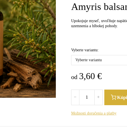
Amyris balsa
Upokojuje myseľ, uvoľňuje napätie
uzemnenia a hlbokej pohody.
Vyberte variantu:
Vyberte variantu
3,60
€
od
Kúp
Možnosti doručenia a platby