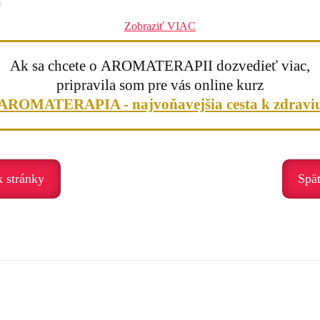
u
Zobraziť VIAC
fumových zmesí
Ak sa chcete o AROMATERAPII dozvedieť viac,
pripravila som pre vás online kurz
orného stíšenia. Pomáha najmä v období stresu, psychického preťaženi
AROMATERAPIA - najvoňavejšia cesta k zdravi
k stránky
Spä
iť a vydýchnuť
 spomalenia. Pomáha nám zastaviť sa, uvoľniť napätie a opäť sa spoji
vnútornú silu a harmóniu.“