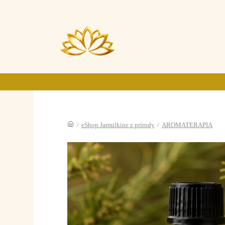
/
eShop Jarmilkine z prírody
/
AROMATERAPIA