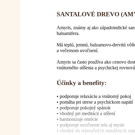
SANTALOVÉ DREVO (AMYRIS
Amyris, známy aj ako západoindické sant
balsamifera.
Má teplú, jemnú, balzamovo-drevitú vôňu
a večernom uvoľnení.
Amyris sa často používa ako cenovo dost
vnútorného stíšenia a psychickej rovnová
Účinky a benefity:
• podporuje relaxáciu a vnútorný pokoj
• pomáha pri strese a psychickom napätí
• podporuje pokojný spánok
• vhodný pri meditácii a stíšení
• harmonizuje emócie
• podporuje uvoľnenie tela aj mysle
• vhodný do relaxačných masážnych zme