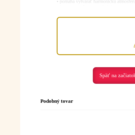
• pomáha vytvárať harmonickú atmosfér
• jemne uzemňuje a upokojuje
• vhodný do mužských aj drevitých par
Emocionálna rovina:
Amyris je olej pokoja, uzemnenia a vnút
Podporuje nás, keď prežívame:
• stres – harmonizuje
• nepokoj – uzemňuje
• psychické vyčerpanie – prináša pokoj
Späť na začiato
• nespavosť – podporuje uvoľnenie
• emocionálne napätie – pomáha spomal
Duchovné posolstvo:
Podobný tovar
Amyris je olej pokoja, ticha a vedomého
Posolstvo:
„V pokoji nachádzam svoju 