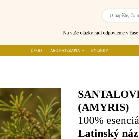
Na vaše otázky radi odpovieme v čas
ÚVOD
AROMATERAPIA
BYLINKY
SANTALOV
(AMYRIS)
100% esenciá
Latinský náz