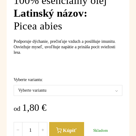
100% esenciálny olej
Latinský názov:
Picea abies
Podporuje dýchanie, prečisťuje vzduch a posilňuje imunitu.
Osviežuje myseľ, uvoľňuje napätie a prináša pocit sviežosti
lesa.
Vyberte variantu:
Vyberte variantu
1,80
€
od
Kúpiť
Skladom