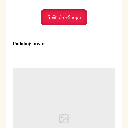
• psychické vyčerpanie – prináša novú energiu
• napätie – podporuje uvoľnenie
• vnútorný nepokoj – uzemňuje a stabilizuje
Späť do eShopu
Duchovné posolstvo:
Smrek je olej lesa, stability a hlbokého nádychu
Podobný tovar
života. Pomáha nám spomaliť, ukotviť sa a opäť
nájsť vnútornú silu a pokoj.
Posolstvo:
„S pokojom a silou sa spájam
s energiou prírody.“
Použitie:
Difúzia:
3–5 kvapiek do difuzéra alebo
aromalampy
Inhalácia:
1–2 kvapky na vreckovku alebo
do dlane
Masáž:
1–2 kvapky do 10 ml
rastlinného oleja
Kúpeľ:
1–2 kvapky (zmiešať s olejom, medom
alebo mliekom) - vhodný do relaxačných kúpeľov