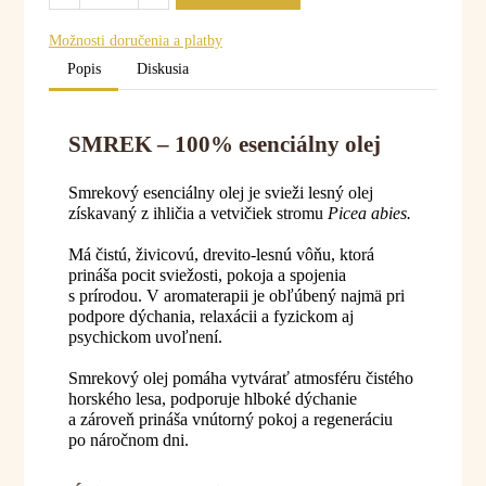
Možnosti doručenia a platby
Popis
Diskusia
SMREK – 100% esenciálny olej
Smrekový esenciálny olej je svieži lesný olej
získavaný z ihličia a vetvičiek stromu
Picea abies.
Má čistú, živicovú, drevito-lesnú vôňu, ktorá
prináša pocit sviežosti, pokoja a spojenia
s prírodou. V aromaterapii je obľúbený najmä pri
podpore dýchania, relaxácii a fyzickom aj
psychickom uvoľnení.
Smrekový olej pomáha vytvárať atmosféru čistého
horského lesa, podporuje hlboké dýchanie
a zároveň prináša vnútorný pokoj a regeneráciu
po náročnom dni.