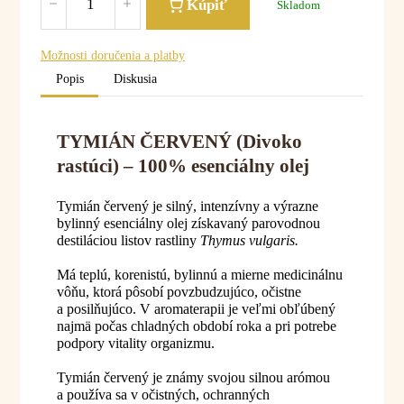
Kúpiť
Skladom
Možnosti doručenia a platby
Popis
Diskusia
TYMIÁN ČERVENÝ (Divoko
rastúci) – 100% esenciálny olej
Tymián červený je silný, intenzívny a výrazne
bylinný esenciálny olej získavaný parovodnou
destiláciou listov rastliny
Thymus vulgaris.
Má teplú, korenistú, bylinnú a mierne medicinálnu
vôňu, ktorá pôsobí povzbudzujúco, očistne
a posilňujúco. V aromaterapii je veľmi obľúbený
najmä počas chladných období roka a pri potrebe
podpory vitality organizmu.
Tymián červený je známy svojou silnou arómou
a používa sa v očistných, ochranných