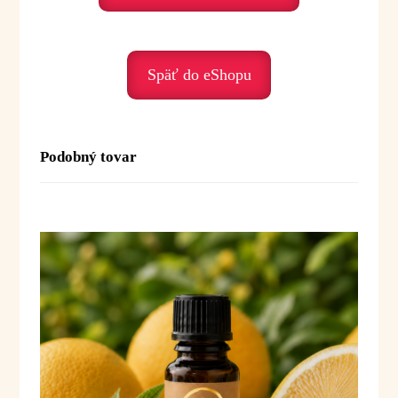
Podporuje nás, keď prežívame:
• únavu – povzbudzuje
• psychické vyčerpanie – prináša novú energiu
Späť do eShopu
• oslabenie – podporuje vnútornú silu
• stagnáciu – rozhýbava energiu
• nedostatok motivácie – podporuje aktivitu
a odvahu
Podobný tovar
Duchovné posolstvo:
Tymián je olej odvahy, vitality a životnej
energie. Pomáha nám znovu prebudiť vnútornú
silu, stabilitu a chuť naplno žiť.
Posolstvo:
„S odvahou a silou kráčam životom.“
Použitie:
Difúzia:
1–3 kvapkydo difuzéra alebo
aromalampy