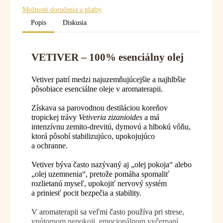
Možnosti doručenia a platby
Popis
Diskusia
VETIVER – 100% esenciálny olej
Vetiver patrí medzi najuzemňujúcejšie a najhlbšie
pôsobiace esenciálne oleje v aromaterapii.
Získava sa parovodnou destiláciou koreňov
tropickej trávy
Vetiveria zizanioides
a má
intenzívnu zemito-drevitú, dymovú a hlbokú vôňu,
ktorá pôsobí stabilizujúco, upokojujúco
a ochranne.
Vetiver býva často nazývaný aj „olej pokoja“ alebo
„olej uzemnenia“, pretože pomáha spomaliť
rozlietanú myseľ, upokojiť nervový systém
a priniesť pocit bezpečia a stability.
V aromaterapii sa veľmi často používa pri strese,
vnútornom nepokoji, emocionálnom vyčerpaní