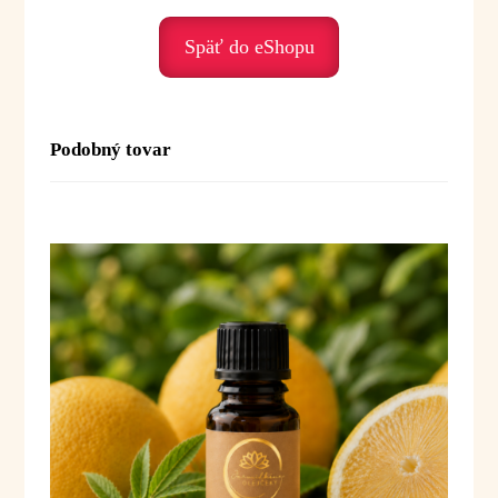
Podporuje nás, keď prežívame:
• stres – upokojuje
Späť do eShopu
• úzkosť – prináša pocit bezpečia
• vnútorný nepokoj – stabilizuje
• psychické vyčerpanie – podporuje regeneráciu
• nespavosť – pomáha uvoľniť telo aj myseľ
Podobný tovar
Duchovné posolstvo:
Vetiver je olej pokoja, uzemnenia
a dôvery. Pomáha nám zastaviť sa, ukotviť sa
v prítomnom okamihu a znovu nájsť vnútornú
stabilitu.
Posolstvo:
„Som v bezpečí. Pokojne a vedome
stojím vo svojej sile.“
Použitie:
Difúzia:
1–3 kvapky do difuzéra alebo
aromalampy
Inhalácia:
1–2 kvapky na vreckovku alebo