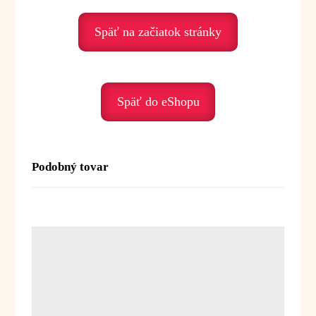
aromaterapeutických zmesí
Späť na začiatok stránky
Emocionálna rovina:
Ylang Ylang I je olej ženskosti, srdca
a emocionálnej harmónie. Pomáha najmä v období
stresu, vnútorného napätia alebo pri potrebe
Späť do eShopu
spomalenia a návratu k sebe samej.
Podporuje nás, keď prežívame:
• stres – harmonizuje
Podobný tovar
• úzkosť – prináša pokoj
• emocionálne napätie – uvoľňuje
• smútok – prináša jemnosť a radosť
• vnútorný nepokoj – podporuje pocit bezpečia
a harmónie
Duchovné posolstvo:
Ylang Ylang je olej lásky, jemnosti a otvoreného
srdca. Pomáha nám uvoľniť tlak, znovu sa spojiť
so svojou ženskou energiou a dovoliť si viac