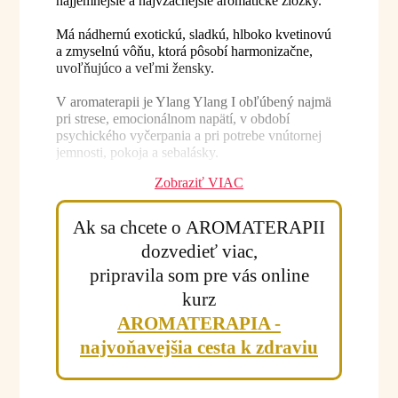
najjemnejšie a najvzácnejšie aromatické zložky.
Má nádhernú exotickú, sladkú, hlboko kvetinovú
a zmyselnú vôňu, ktorá pôsobí harmonizačne,
uvoľňujúco a veľmi žensky.
V aromaterapii je Ylang Ylang I obľúbený najmä
pri strese, emocionálnom napätí, v období
psychického vyčerpania a pri potrebe vnútornej
jemnosti, pokoja a sebalásky.
Zobraziť VIAC
Účinky a benefity:
Ak sa chcete o AROMATERAPII
• podporuje relaxáciu a psychickú pohodu
dozvedieť viac,
• harmonizuje emócie
• pomáha pri strese a napätí
pripravila som pre vás online
• podporuje ženskú energiu a jemnosť
kurz
• vhodný pri emocionálnom vyčerpaní
AROMATERAPIA -
• podporuje pocit radosti a zmyselnosti
• vhodný pri meditácii a relaxácii
najvoňavejšia cesta k zdraviu
• pomáha vytvárať harmonickú atmosféru
• podporuje pokojný spánok
• vhodný do parfumových a luxusných