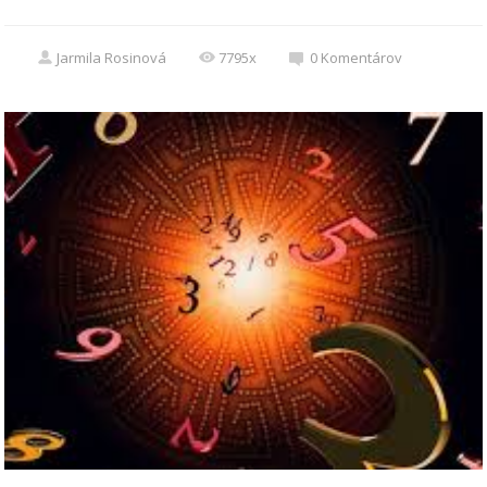
Jarmila Rosinová
7795x
0
Komentárov