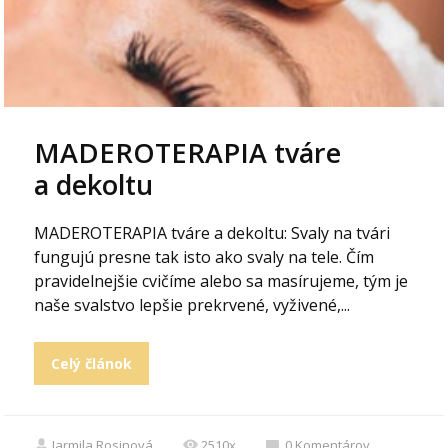
MADEROTERAPIA tváre
a dekoltu
MADEROTERAPIA tváre a dekoltu: Svaly na tvári
fungujú presne tak isto ako svaly na tele. Čím
pravidelnejšie cvičíme alebo sa masírujeme, tým je
naše svalstvo lepšie prekrvené, vyživené,...
Celý článok
Jarmila Rosinová
2510x
0
Komentárov