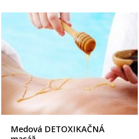
Medová DETOXIKAČNÁ
masáž