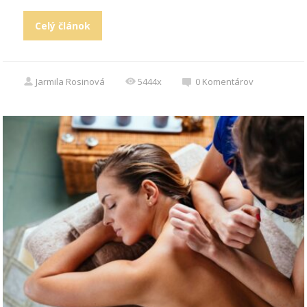
Celý článok
Jarmila Rosinová
5444x
0
Komentárov