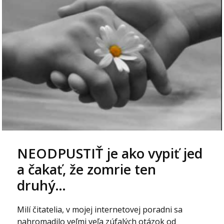
NEODPUSTIŤ je ako vypiť jed
a čakať, že zomrie ten
druhý…
Milí čitatelia, v mojej internetovej poradni sa
nahromadilo veľmi veľa zúfalých otázok od