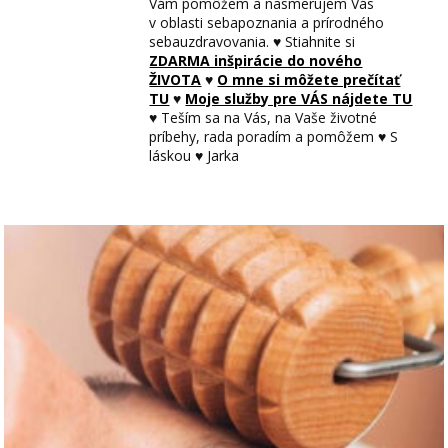
Vám pomôžem a nasmerujem Vás
v oblasti sebapoznania a prírodného
sebauzdravovania. ♥ Stiahnite si
ZDARMA inšpirácie do nového
ŽIVOTA
♥
O mne si môžete prečítať
TU
♥
Moje služby pre VÁS nájdete TU
♥ Teším sa na Vás, na Vaše životné
príbehy, rada poradím a pomôžem ♥ S
láskou ♥ Jarka