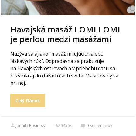
Havajská masáž LOMI LOMI
je perlou medzi masážami
Nazýva sa aj ako “masáž milujúcich alebo
láskavých rúk”. Odpradávna sa praktizuje
na Havajských ostrovoch a v priebehu času sa
rozšírila aj do ďalších častí sveta. Masírovaný sa
pri nej...
Celý článok
Jarmila Rosinová
3456x
0
Komentárov