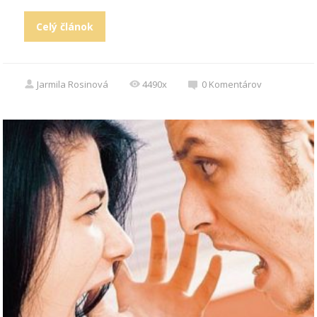
Celý článok
Jarmila Rosinová
4490x
0
Komentárov