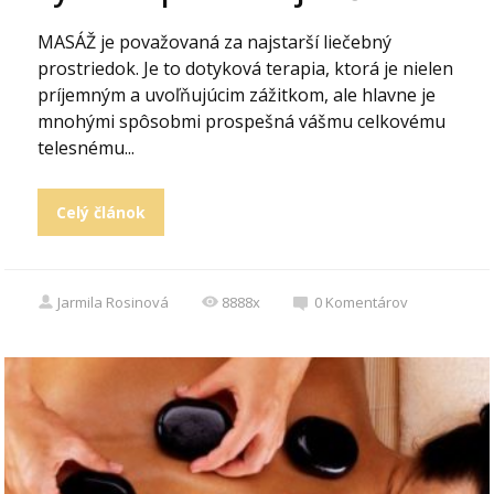
MASÁŽ je považovaná za najstarší liečebný
prostriedok. Je to dotyková terapia, ktorá je nielen
príjemným a uvoľňujúcim zážitkom, ale hlavne je
mnohými spôsobmi prospešná vášmu celkovému
telesnému...
Celý článok
Jarmila Rosinová
8888x
0
Komentárov