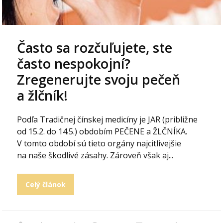
Často sa rozčuľujete, ste
často nespokojní?
Zregenerujte svoju pečeň
a žlčník!
Podľa Tradičnej čínskej medicíny je JAR (približne
od 15.2. do 14.5.) obdobím PEČENE a ŽLČNÍKA.
V tomto období sú tieto orgány najcitlivejšie
na naše škodlivé zásahy. Zároveň však aj...
Celý článok