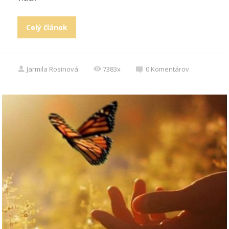
Celý článok
Jarmila Rosinová
7383x
0
Komentárov