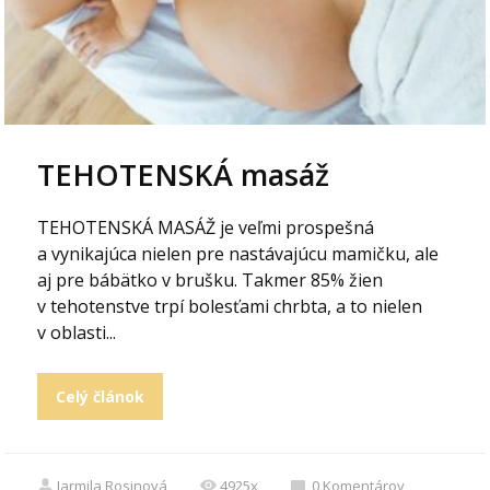
TEHOTENSKÁ masáž
TEHOTENSKÁ MASÁŽ je veľmi prospešná
a vynikajúca nielen pre nastávajúcu mamičku, ale
aj pre bábätko v brušku. Takmer 85% žien
v tehotenstve trpí bolesťami chrbta, a to nielen
v oblasti...
Celý článok
Jarmila Rosinová
4925x
0
Komentárov