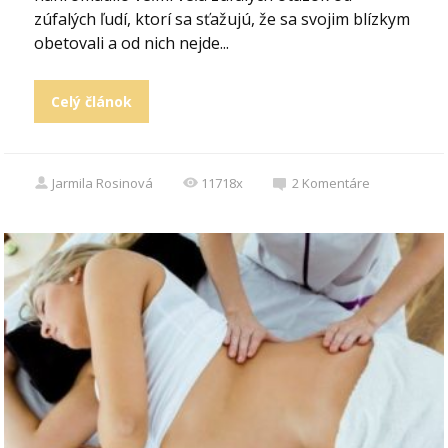
zúfalých ľudí, ktorí sa sťažujú, že sa svojim blízkym
obetovali a od nich nejde...
Celý článok
Jarmila Rosinová
11718x
2
Komentáre