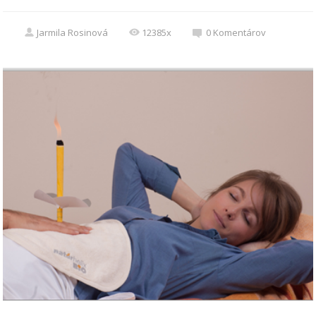
Jarmila Rosinová
12385x
0
Komentárov