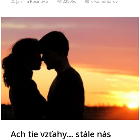
Jarmila Rosinová
22906x
0
Komentárov
Ach tie vzťahy… stále nás