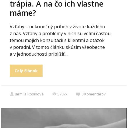
trápia. A na čo ich vlastne
máme?
Vzťahy – nekonečný príbeh v živote každého
z nás. Vzťahy a problémy v nich sú veľmi častou
témou mojich konzultácií s klientmi a otázok
v poradni. V tomto článku skúsim všeobecne
a v jednoduchosti priblížiť,...
Celý článok
Jarmila Rosinová
5707x
0
Komentárov