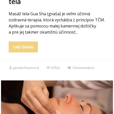
tela
Masáž tela Gua Sha (gvaša) je veľmi účinná
ozdravná terapia, ktorá vychádza z princípov TČM.
Aplikuje sa pomocou malej kamennej doštičky
a pre jej takmer okamžitú účinnosť...
Celý článok
Jarmila Rosinová
4753x
0
Komentárov