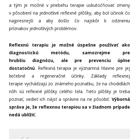
a tým je možné v priebehu terapie uskutočňovať zmeny
v pôsobení na jednotlivé reflexné plôšky, aby bol účinok čo
najpresnejší a aby došlo čo najskôr k odzneniu
príznakov jednotlivých problémov.
Reflexnú terapiu je možné úspešne používať ako
diagnostickú metódu, samozrejme pre
hrubšiu diagnózu, ale pre prevenciu úplne
dostatočnú
. Reflexná terapia je významná hlavne pre jej
liečebné a regeneračné účinky. Základy reflexnej
terapie vychádzajú zo známeho poznatku, že na chodidlách
nôh sú reflexné plôšky celého tela. Tieto plôšky je treba
poznať, vedieť ich nájsť a správne na ne pôsobiť.
Výborná
správa je, že reflexnou terapiou sa v žiadnom prípade
nedá ublížiť.