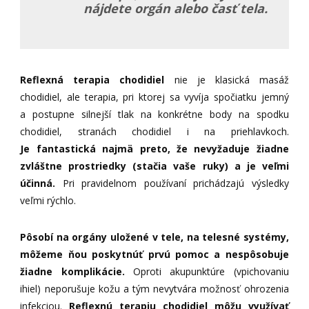
nájdete orgán alebo časť tela.
Reflexná terapia chodidiel
nie je klasická masáž
chodidiel, ale terapia, pri ktorej sa vyvíja spočiatku jemný
a postupne silnejší tlak na konkrétne body na spodku
chodidiel, stranách chodidiel i na priehlavkoch.
Je fantastická najmä preto, že nevyžaduje žiadne
zvláštne prostriedky (stačia vaše ruky) a je veľmi
účinná.
Pri pravidelnom používaní prichádzajú výsledky
veľmi rýchlo.
Pôsobí na orgány uložené v tele, na telesné systémy,
môžeme ňou poskytnúť prvú pomoc a nespôsobuje
žiadne komplikácie.
Oproti akupunktúre (vpichovaniu
ihiel) neporušuje kožu a tým nevytvára možnosť ohrozenia
infekciou.
Reflexnú terapiu chodidiel môžu využívať