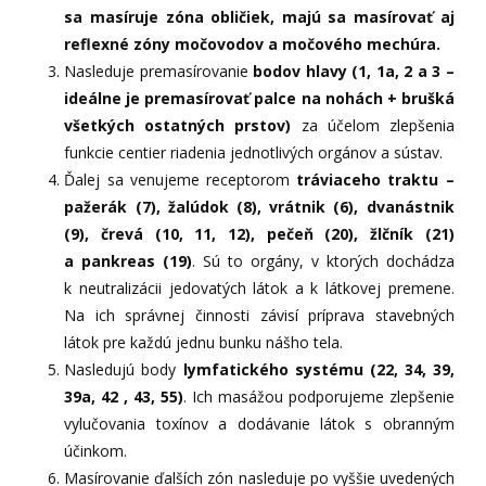
sa masíruje zóna obličiek, majú sa masírovať aj
reflexné zóny močovodov a močového mechúra.
Nasleduje premasírovanie
bodov hlavy (1, 1a, 2 a 3 –
ideálne je premasírovať palce na nohách + brušká
všetkých ostatných prstov)
za účelom zlepšenia
funkcie centier riadenia jednotlivých orgánov a sústav.
Ďalej sa venujeme receptorom
tráviaceho traktu –
pažerák (7), žalúdok (8), vrátnik (6), dvanástnik
(9),
črevá (10, 11, 12), pečeň (20), žlčník (21)
a pankreas (19)
. Sú to orgány, v ktorých dochádza
k neutralizácii jedovatých látok a k látkovej premene.
Na ich správnej činnosti závisí príprava stavebných
látok pre každú jednu bunku nášho tela.
Nasledujú body
lymfatického systému (22, 34, 39,
39a, 42 , 43, 55)
. Ich masážou podporujeme zlepšenie
vylučovania toxínov a dodávanie látok s obranným
účinkom.
Masírovanie ďalších zón nasleduje po vyššie uvedených