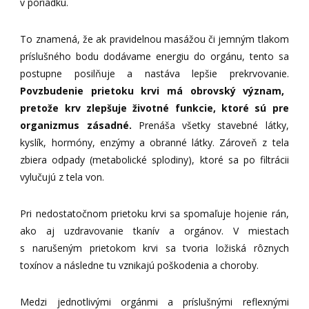
v poriadku.
To znamená, že ak pravidelnou masážou či jemným tlakom
príslušného bodu dodávame energiu do orgánu, tento sa
postupne posilňuje a nastáva lepšie prekrvovanie.
Povzbudenie prietoku krvi má obrovský význam,
pretože krv zlepšuje životné funkcie, ktoré sú pre
organizmus zásadné.
Prenáša všetky stavebné látky,
kyslík, hormóny, enzýmy a obranné látky. Zároveň z tela
zbiera odpady (metabolické splodiny), ktoré sa po filtrácii
vylučujú z tela von.
Pri nedostatočnom prietoku krvi sa spomaľuje hojenie rán,
ako aj uzdravovanie tkanív a orgánov. V miestach
s narušeným prietokom krvi sa tvoria ložiská rôznych
toxínov a následne tu vznikajú poškodenia a choroby.
Medzi jednotlivými orgánmi a príslušnými reflexnými