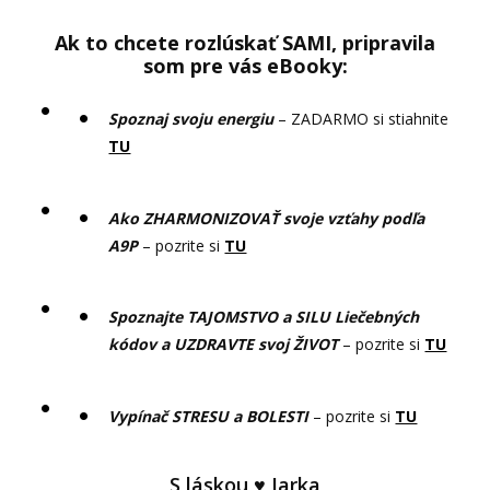
Ak to chcete rozlúskať SAMI, pripravila
som pre vás eBooky:
Spoznaj svoju energiu
– ZADARMO si stiahnite
TU
Ako ZHARMONIZOVAŤ svoje vzťahy podľa
A9P
– pozrite si
TU
Spoznajte TAJOMSTVO a SILU Liečebných
kódov a UZDRAVTE svoj ŽIVOT
– pozrite si
TU
Vypínač STRESU a BOLESTI
– pozrite si
TU
S láskou ♥ Jarka