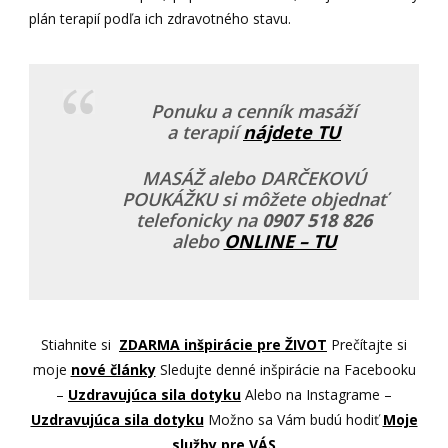
plán terapií podľa ich zdravotného stavu.
Ponuku a cenník masáží
a terapií
nájdete TU
MASÁŽ alebo DARČEKOVÚ
POUKÁŽKU si môžete objednať
telefonicky na
0907 518 826
alebo
ONLINE – TU
Stiahnite si
ZDARMA inšpirácie pre ŽIVOT
Prečítajte si
moje
nové články
Sledujte denné inšpirácie na Facebooku
–
Uzdravujúca sila dotyku
Alebo na Instagrame –
Uzdravujúca sila dotyku
Možno sa Vám budú hodiť
Moje
služby pre VÁS