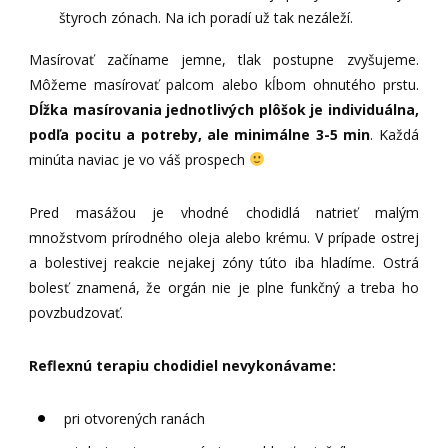
štyroch zónach. Na ich poradí už tak nezáleží.
Masírovať začíname jemne, tlak postupne zvyšujeme.
Môžeme masírovať palcom alebo kĺbom ohnutého prstu.
Dĺžka masírovania jednotlivých plôšok je individuálna,
podľa pocitu a potreby, ale minimálne 3-5 min
. Každá
minúta naviac je vo váš prospech
Pred masážou je vhodné chodidlá natrieť malým
množstvom prírodného oleja alebo krému. V prípade ostrej
a bolestivej reakcie nejakej zóny túto iba hladíme. Ostrá
bolesť znamená, že orgán nie je plne funkčný a treba ho
povzbudzovať.
Reflexnú terapiu chodidiel nevykonávame:
pri otvorených ranách