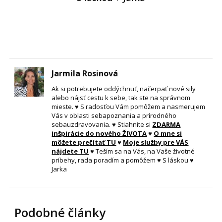
Jarmila Rosinová
Ak si potrebujete oddýchnuť, načerpať nové sily
alebo nájsť cestu k sebe, tak ste na správnom
mieste. ♥ S radosťou Vám pomôžem a nasmerujem
Vás v oblasti sebapoznania a prírodného
sebauzdravovania. ♥ Stiahnite si
ZDARMA
inšpirácie do nového ŽIVOTA
♥
O mne si
môžete prečítať TU
♥
Moje služby pre VÁS
nájdete TU
♥ Teším sa na Vás, na Vaše životné
príbehy, rada poradím a pomôžem ♥ S láskou ♥
Jarka
Podobné články