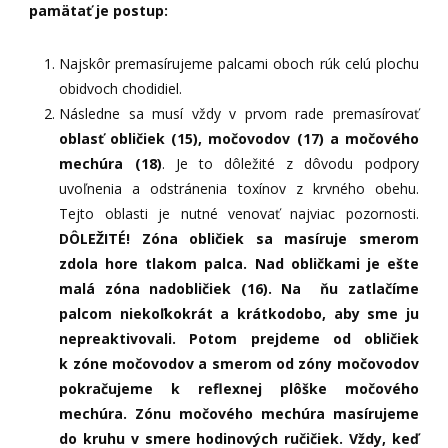
pamätať je postup:
Najskôr premasírujeme palcami oboch rúk celú plochu
obidvoch chodidiel.
Následne sa musí vždy v prvom rade premasírovať
oblasť obličiek (15), močovodov (17) a močového
mechúra (18)
. Je to dôležité z dôvodu podpory
uvoľnenia a odstránenia toxínov z krvného obehu.
Tejto oblasti je nutné venovať najviac pozornosti.
DÔLEŽITÉ! Zóna obličiek sa masíruje smerom
zdola hore tlakom palca. Nad obličkami je ešte
malá zóna nadobličiek (16). Na ňu zatlačíme
palcom niekoľkokrát a krátkodobo, aby sme ju
nepreaktivovali. Potom prejdeme od obličiek
k zóne močovodov a smerom od zóny močovodov
pokračujeme k reflexnej plôške močového
mechúra. Zónu močového mechúra masírujeme
do kruhu v smere hodinových ručičiek. Vždy, keď