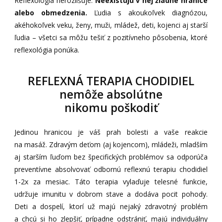
Reflexológia nerozlišuje.
Neexistujú v nej žiadne hranice
alebo obmedzenia.
Ľudia s akoukoľvek diagnózou,
akéhokoľvek veku, ženy, muži, mládež, deti, kojenci aj starší
ľudia – všetci sa môžu tešiť z pozitívneho pôsobenia, ktoré
reflexológia ponúka.
REFLEXNÁ TERAPIA CHODIDIEL
nemôže absolútne
nikomu poškodiť
Jedinou hranicou je váš prah bolesti a vaše reakcie
na masáž. Zdravým deťom (aj kojencom), mládeži, mladším
aj starším ľuďom bez špecifických problémov sa odporúča
preventívne absolvovať odbornú reflexnú terapiu chodidiel
1-2x za mesiac. Táto terapia vylaďuje telesné funkcie,
udržuje imunitu v dobrom stave a dodáva pocit pohody.
Deti a dospelí, ktorí už majú nejaký zdravotný problém
a chcú si ho zlepšiť, prípadne odstrániť, majú individuálny