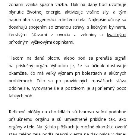
zónami vzniká spätná väzba. Tlak na daný bod uvoľňuje
plynutie životnej energie, aktivizuje vitálne sily, a tým
napomáha k regenerácii a liečeniu tela. Najlepšie účinky sa
dosahujú spojením so zmenou stravy, s liečivými bylinami,
čerstvými šťavami z ovocia a zeleniny a
kvalitnými
prírodnými výživovými doplnkami.
Tlakom na danú plochu alebo bod sa prenáša signál
na príslušný orgán. Výhodou je, že sa účinok dostavuje
okamžite, čo má veľký význam pri bolestiach a akútnych
problémoch. Telo sa po pravidelných masážiach stáva
odolnejšie, vyrovnanejšie a pozitívom je aj príjemný pocit
ľahkých nôh.
Reflexné plôšky na chodidlách sú tvarovo veľmi podobné
príslušnému orgánu a sú umiestnené približne tak, ako
orgány v tele. Na týchto plôškach je možné okamžite overiť
stav celého tela podľa reakcií klienta na tlak palca v danej