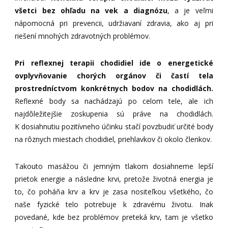
všetci bez ohľadu na vek a diagnózu
, a je veľmi
nápomocná pri prevencii, udržiavaní zdravia, ako aj pri
riešení mnohých zdravotných problémov.
Pri reflexnej terapii chodidiel ide o energetické
ovplyvňovanie chorých orgánov či častí tela
prostredníctvom konkrétnych bodov na chodidlách.
Reflexné body sa nachádzajú po celom tele, ale ich
najdôležitejšie zoskupenia sú práve na chodidlách.
K dosiahnutiu pozitívneho účinku stačí povzbudiť určité body
na rôznych miestach chodidiel, priehlavkov či okolo členkov.
Takouto masážou či jemným tlakom dosiahneme lepší
prietok energie a následne krvi, pretože životná energia je
to, čo poháňa krv a krv je zasa nositeľkou všetkého, čo
naše fyzické telo potrebuje k zdravému životu. Inak
povedané, kde bez problémov preteká krv, tam je všetko