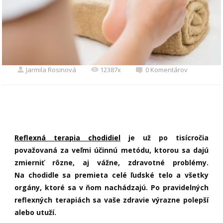
Jarmila Rosinová
12387x
0 Komentárov
Reflexná terapia chodidiel
je už po tisícročia
považovaná za veľmi účinnú metódu, ktorou sa dajú
zmierniť rôzne, aj vážne, zdravotné problémy.
Na chodidle sa premieta celé ľudské telo a všetky
orgány, ktoré sa v ňom nachádzajú.
Po pravidelných
reflexných terapiách sa vaše zdravie výrazne polepší
alebo utuží.