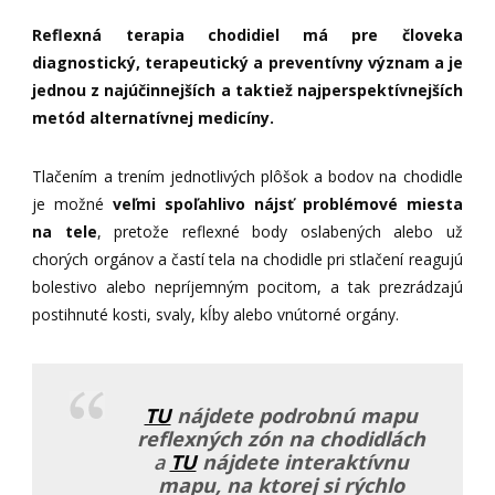
Reflexná terapia chodidiel má pre človeka
diagnostický, terapeutický a preventívny význam a je
jednou z najúčinnejších a taktiež najperspektívnejších
metód alternatívnej medicíny.
Tlačením a trením jednotlivých plôšok a bodov na chodidle
je možné
veľmi spoľahlivo nájsť problémové miesta
na tele
, pretože reflexné body oslabených alebo už
chorých orgánov a častí tela na chodidle pri stlačení reagujú
bolestivo alebo nepríjemným pocitom, a tak prezrádzajú
postihnuté kosti, svaly, kĺby alebo vnútorné orgány.
TU
nájdete podrobnú mapu
reflexných zón na chodidlách
a
TU
nájdete interaktívnu
mapu, na ktorej si rýchlo