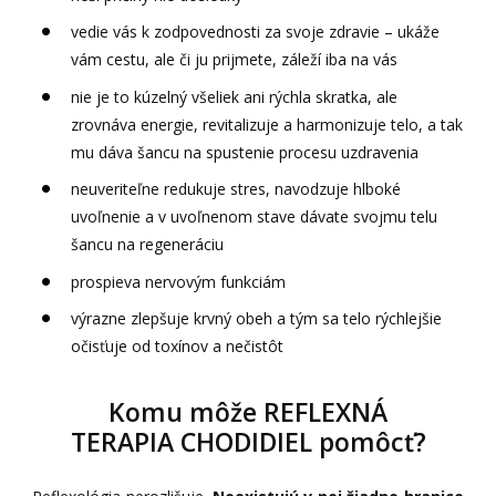
vedie vás k zodpovednosti za svoje zdravie – ukáže
vám cestu, ale či ju prijmete, záleží iba na vás
nie je to kúzelný všeliek ani rýchla skratka, ale
zrovnáva energie, revitalizuje a harmonizuje telo, a tak
mu dáva šancu na spustenie procesu uzdravenia
neuveriteľne redukuje stres, navodzuje hlboké
uvoľnenie a v uvoľnenom stave dávate svojmu telu
šancu na regeneráciu
prospieva nervovým funkciám
výrazne zlepšuje krvný obeh a tým sa telo rýchlejšie
očisťuje od toxínov a nečistôt
Komu môže REFLEXNÁ
TERAPIA CHODIDIEL pomôcť?