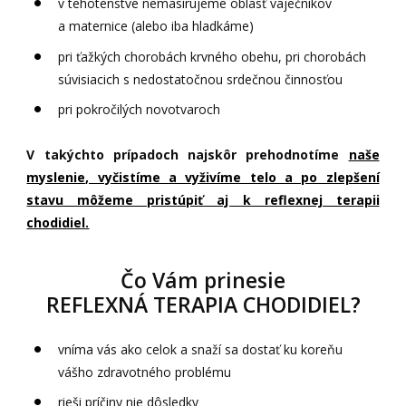
v tehotenstve nemasírujeme oblasť vaječníkov
a maternice (alebo iba hladkáme)
pri ťažkých chorobách krvného obehu, pri chorobách
súvisiacich s nedostatočnou srdečnou činnosťou
pri pokročilých novotvaroch
V takýchto prípadoch najskôr prehodnotíme
naše
myslenie, vyčistíme a vyživíme telo a po zlepšení
stavu môžeme pristúpiť aj k reflexnej terapii
chodidiel.
Čo Vám prinesie
REFLEXNÁ TERAPIA CHODIDIEL?
vníma vás ako celok a snaží sa dostať ku koreňu
vášho zdravotného problému
rieši príčiny nie dôsledky