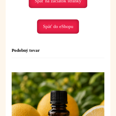
Späť na začiatok stránky
emocionálneho nepokoja.
Podporuje nás, keď prežívame:
• stres – harmonizuje
• úzkosť – upokojuje
Späť do eShopu
• psychické vyčerpanie – osviežuje
• emocionálnu nestabilitu – prináša rovnováhu
• napätie – podporuje uvoľnenie
Podobný tovar
Duchovné posolstvo:
Geránium je olej vnútornej harmónie a jemnej sily.
Pomáha nám priniesť do života viac pokoja,
stability a emocionálneho vyrovnania.
Posolstvo:
„Nachádzam rovnováhu medzi
pokojom, silou a jemnosťou.“
Použitie:
Difúzia:
2–4 kvapky do difuzéra alebo