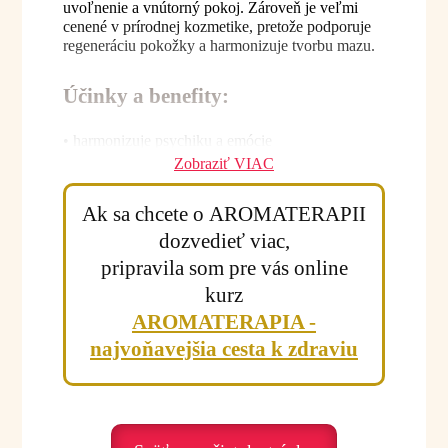
uvoľnenie a vnútorný pokoj. Zároveň je veľmi
cenené v prírodnej kozmetike, pretože podporuje
regeneráciu pokožky a harmonizuje tvorbu mazu.
Účinky a benefity:
• harmonizuje psychiku a emócie
• pomáha pri strese a úzkosti
Zobraziť VIAC
• podporuje emocionálnu rovnováhu
• jemne povzbudzuje a osviežuje
Ak sa chcete o AROMATERAPII
• podporuje ženskú harmóniu
• vhodné pre mastnú aj suchú pokožku
dozvedieť viac,
• podporuje regeneráciu pokožky
pripravila som pre vás online
• vhodné pri problematickej pokožke
kurz
• podporuje prirodzenú vitalitu pokožky
• vhodné do relaxačných a harmonizačných zmesí
AROMATERAPIA -
najvoňavejšia cesta k zdraviu
Emocionálna rovina:
Geránium je olej rovnováhy, pokoja
a emocionálnej stability. Pomáha najmä v období
psychického napätia, vyčerpania alebo