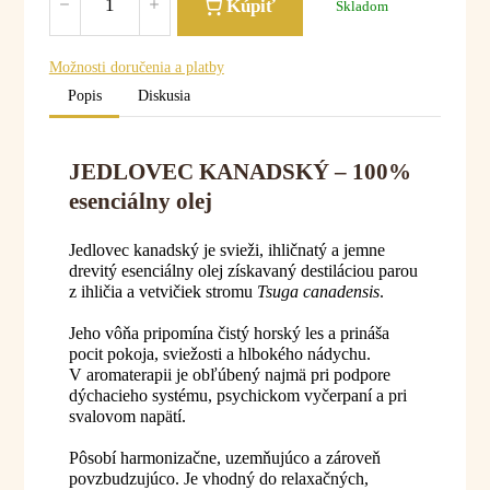
Kúpiť
Skladom
Možnosti doručenia a platby
Popis
Diskusia
JEDLOVEC KANADSKÝ – 100%
esenciálny olej
Jedlovec kanadský je svieži, ihličnatý a jemne
drevitý esenciálny olej získavaný destiláciou parou
z ihličia a vetvičiek stromu
Tsuga canadensis
.
Jeho vôňa pripomína čistý horský les a prináša
pocit pokoja, sviežosti a hlbokého nádychu.
V aromaterapii je obľúbený najmä pri podpore
dýchacieho systému, psychickom vyčerpaní a pri
svalovom napätí.
Pôsobí harmonizačne, uzemňujúco a zároveň
povzbudzujúco. Je vhodný do relaxačných,