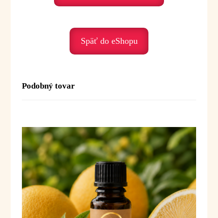
Podporuje nás, keď prežívame:
• stres – harmonizuje
• úzkosť – prináša pokoj
• psychické vyčerpanie – osviežuje myseľ
Späť do eShopu
• napätie – uvoľňuje
• potrebu uzemnenia – stabilizuje energiu
Duchovné posolstvo:
Podobný tovar
Jedlovec je olej pokoja lesa a hlbokého vnútorného
nádychu. Pomáha nám spomaliť, ukotviť sa
a znovu pocítiť spojenie s prírodou.
Posolstvo:
„Dýcham pokoj. Som stabilná,
pokojná a v bezpečí.“
Použitie:
Difúzia:
3–5 kvapiek do difuzéra alebo
aromalampy
Inhalácia:
1–2 kvapky na vreckovku alebo