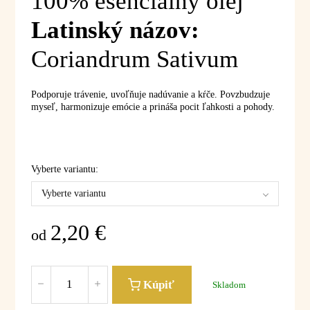
100% esenciálny olej
Latinský názov:
Coriandrum Sativum
Podporuje trávenie, uvoľňuje nadúvanie a kŕče. Povzbudzuje
myseľ, harmonizuje emócie a prináša pocit ľahkosti a pohody.
Vyberte variantu:
Vyberte variantu
2,20
€
od
Kúpiť
Skladom