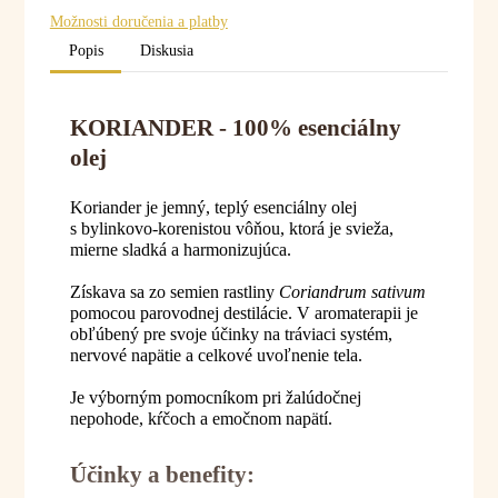
Možnosti doručenia a platby
Popis
Diskusia
KORIANDER - 100% esenciálny
olej
Koriander je jemný, teplý esenciálny olej
s bylinkovo-korenistou vôňou, ktorá je svieža,
mierne sladká a harmonizujúca.
Získava sa zo semien rastliny
Coriandrum sativum
pomocou parovodnej destilácie. V aromaterapii je
obľúbený pre svoje účinky na tráviaci systém,
nervové napätie a celkové uvoľnenie tela.
Je výborným pomocníkom pri žalúdočnej
nepohode, kŕčoch a emočnom napätí.
Účinky a benefity: