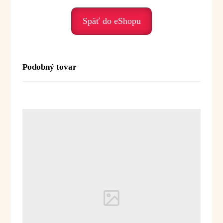
• únavu – jemne povzbudzuje
Späť do eShopu
Duchovné posolstvo:
Koriander je olej ľahkosti, radosti
a uvoľnenia. Pomáha nám pustiť napätie, otvoriť
Podobný tovar
sa životu a vrátiť sa k prirodzenej radosti.
Posolstvo:
„Uvoľňujem sa. Dovoľujem si
ľahkosť. Som v radosti.“
Použitie:
Difúzia:
2–4 kvapky do difuzéra alebo
aromalampy
Inhalácia:
1–2 kvapky na vreckovku alebo
do dlane
Masáž (brucho):
2–3 kvapky do 10 ml
rastlinného oleja
Kúpeľ:
3–5 kvapiek (zmiešať s olejom, medom
alebo mliekom)