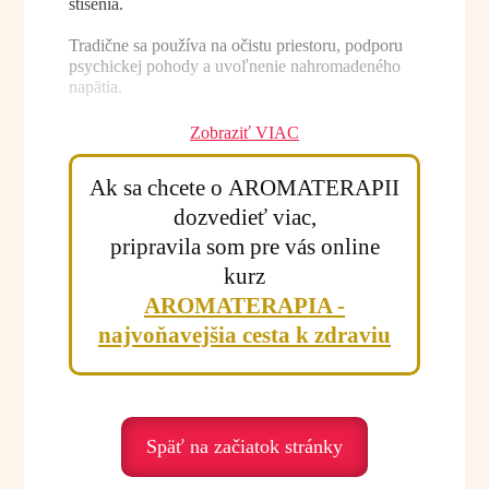
stíšenia.
Tradične sa používa na očistu priestoru, podporu
psychickej pohody a uvoľnenie nahromadeného
napätia.
Zobraziť VIAC
Účinky a benefity:
Ak sa chcete o AROMATERAPII
• podporuje relaxáciu a vnútorný pokoj
• harmonizuje emócie
dozvedieť viac,
• pomáha pri strese a psychickom napätí
pripravila som pre vás online
• vhodný pri meditácii a duchovnej praxi
kurz
• podporuje uvoľnenie tela aj mysle
• pomáha vytvárať harmonickú atmosféru
AROMATERAPIA -
• vhodný do očistných a meditačných zmesí
najvoňavejšia cesta k zdraviu
• podporuje pocit bezpečia a stability
• vhodný pri psychickom vyčerpaní
• osviežuje priestor jemnou drevito-citrusovou
vôňou
Späť na začiatok stránky
Emocionálna rovina: