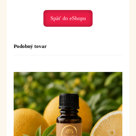
Palo Santo je olej očisty, pokoja a vnútorného
svetla. Pomáha najmä v období stresu,
emocionálneho preťaženia alebo vnútorného
Späť do eShopu
nepokoja.
Podporuje nás, keď prežívame:
• stres – harmonizuje
• úzkosť – prináša pokoj
Podobný tovar
• emocionálne napätie – pomáha uvoľniť
nahromadené emócie
• vnútorný nepokoj – uzemňuje
• psychické vyčerpanie – prináša jemnú obnovu
energie
Duchovné posolstvo:
Palo Santo je olej očisty, svetla a vedomého
pokoja. Pomáha nám uvoľniť staré napätie, očistiť
priestor aj myseľ a opäť sa spojiť so svojou
vnútornou silou.
Posolstvo:
„S pokojom a dôverou uvoľňujem