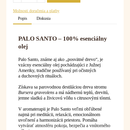
Možnosti doručenia a platby
Popis
Diskusia
PALO SANTO – 100% esenciálny
olej
Palo Santo, známe aj ako „posvätné drevo“, je
vzácny esenciálny olej pochádzajúci z Južnej
Ameriky, tradične používaný pri očistných
a duchovných rituáloch.
Získava sa parovodnou destiláciou dreva stromu
Bursera graveolens
a má nádhernú teplú, drevitú,
jemne sladkú a živicovú vôňu s citrusovými tónmi.
V aromaterapii je Palo Santo veľmi obľúbené
najmä pri meditácii, relaxácii, emocionálnom
uvoľnení a harmonizácii priestoru. Pomáha
vytvárať atmosféru pokoja, bezpečia a vnútorného