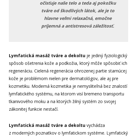
očisťuje naše telo a teda aj pokožku
tváre od škodlivých látok, ale je to
hlavne veľmi relaxačná, emočne
príjemná a antistresová záležitosť.
Lymfatická masáž tváre a dekoltu
je jediný fyziologický
spôsob ošetrenia kože a podkožia, ktorý môže spôsobiť ich
regeneráciu. Cielená regenerácia ohrozenej partie starnúcej
kože je problémom nielen pre dermatológov, ale aj pre
kozmetiku. Moderná kozmetika je nemysliteľná bez znalostí
lymfatického systému, na ktorom visí bremeno transportu
tkanivového moku a na ktorých žilný systém zo svojej
zákonitej funkcie nestačí.
Lymfatická masáž tváre a dekoltu
vychádza
z moderných poznatkov o lymfatickom systéme. Lymfatický