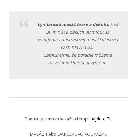
Lym
fatická masáž tváre a dekoltu
trvá
30 minút a ďalších 30 minút sa
venujeme antistresovej masáži vlasovej
časti hlavy a uší.
Samozrejme, že poradie môžeme
na želanie klienta aj vymeniť.
Ponuku a cenník masáží a terapií
nájdete TU
MASÁŽ alebo DARČEKOVÚ POUKÁŽKU