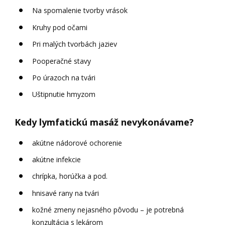
Na spomalenie tvorby vrások
Kruhy pod očami
Pri malých tvorbách jaziev
Pooperačné stavy
Po úrazoch na tvári
Uštipnutie hmyzom
Kedy lymfatickú masáž nevykonávame?
akútne nádorové ochorenie
akútne infekcie
chrípka, horúčka a pod.
hnisavé rany na tvári
kožné zmeny nejasného pôvodu – je potrebná
konzultácia s lekárom