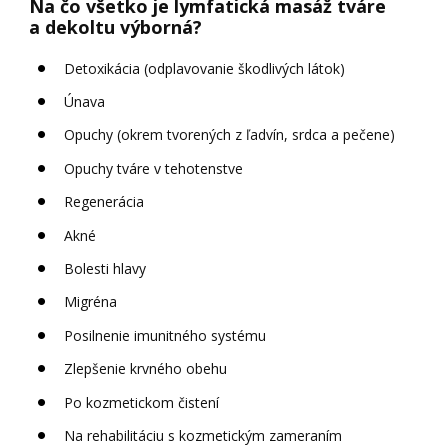
Na čo všetko je lymfatická masáž tváre
a dekoltu výborná?
Detoxikácia (odplavovanie škodlivých látok)
Únava
Opuchy (okrem tvorených z ľadvín, srdca a pečene)
Opuchy tváre v tehotenstve
Regenerácia
Akné
Bolesti hlavy
Migréna
Posilnenie imunitného systému
Zlepšenie krvného obehu
Po kozmetickom čistení
Na rehabilitáciu s kozmetickým zameraním