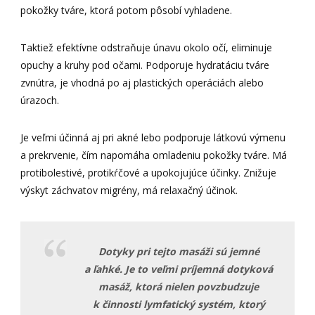
pokožky tváre, ktorá potom pôsobí vyhladene.
Taktiež efektívne odstraňuje únavu okolo očí, eliminuje
opuchy a kruhy pod očami. Podporuje hydratáciu tváre
zvnútra, je vhodná po aj plastických operáciách alebo
úrazoch.
Je veľmi účinná aj pri akné lebo podporuje látkovú výmenu
a prekrvenie, čím napomáha omladeniu pokožky tváre. Má
protibolestivé, protikŕčové a upokojujúce účinky. Znižuje
výskyt záchvatov migrény, má relaxačný účinok.
Dotyky pri tejto masáži sú jemné
a ľahké. Je to veľmi príjemná dotyková
masáž, ktorá nielen povzbudzuje
k činnosti lymfatický systém, ktorý