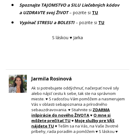
Spoznajte TAJOMSTVO a SILU Liečebných kódov
a UZDRAVTE svoj ŽIVOT
– pozrite si
TU
Vypínač STRESU a BOLESTI
– pozrite si
TU
S láskou ♥ Jarka
Jarmila Rosinová
Ak si potrebujete oddýchnuť, načerpať nové sily
alebo nájsť cestu k sebe, tak ste na správnom
mieste. ♥ S radosťou Vám pomôžem a nasmerujem
Vás v oblasti sebapoznania a prírodného
sebauzdravovania. ♥ Stiahnite si
ZDARMA
inšpirácie do nového ŽIVOTA
♥
O mne si
môžete prečítať TU
♥
Moje služby pre VÁS
nájdete TU
♥ Teším sa na Vás, na Vaše životné
príbehy, rada poradím a pomôžem ♥ S láskou ♥