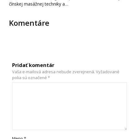
čínskej masážnej techniky a…
Komentáre
Pridať komentár
Vaša e-mailová adresa nebude zverejnená.
Vyžadované
polia sú označené
*
Meno
*