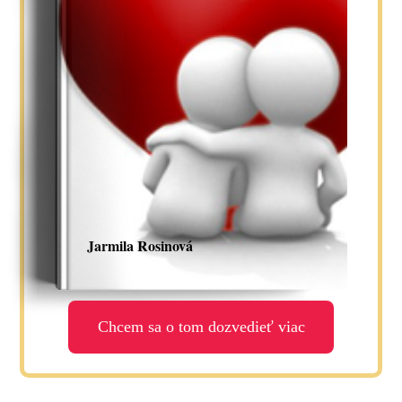
Jarmila Rosinová
Chcem sa o tom dozvedieť viac