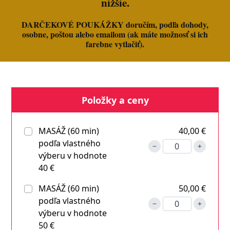
nižšie.
DARČEKOVÉ POUKÁŽKY doručím, podľa dohody,
osobne, poštou alebo emailom (ak máte možnosť si ich
farebne vytlačiť).
Položky a ceny
MASÁŽ (60 min)
40,00 €
podľa vlastného
výberu v hodnote
40 €
MASÁŽ (60 min)
50,00 €
podľa vlastného
výberu v hodnote
50 €