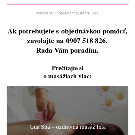
Vytvorené v predajnom systéme
FAPI
.
Ak potrebujete s objednávkou pomôcť,
zavolajte na 0907 518 826.
Rada Vám poradím.
Prečítajte si
o masážiach viac:
Gua Sha – ozdravná masáž tela