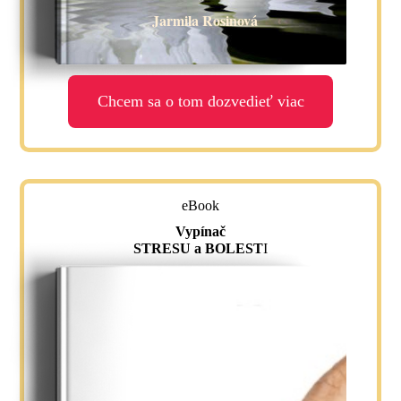
Jarmila Rosinová
Chcem sa o tom dozvedieť viac
eBook
Vypínač
STRESU a BOLEST
I