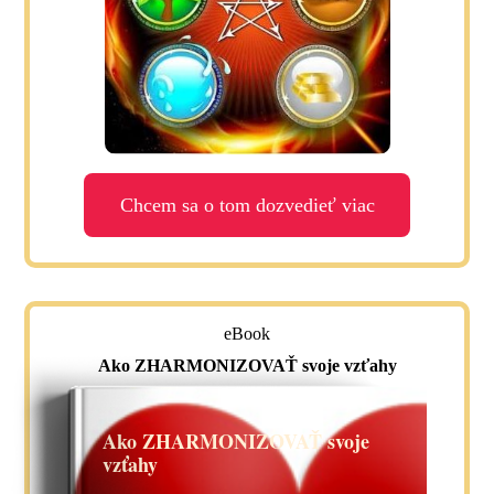
Chcem sa o tom dozvedieť viac
eBook
Ako ZHARMONIZOVAŤ svoje vzťahy
Ako ZHARMONIZOVAŤ svoje
vzťahy